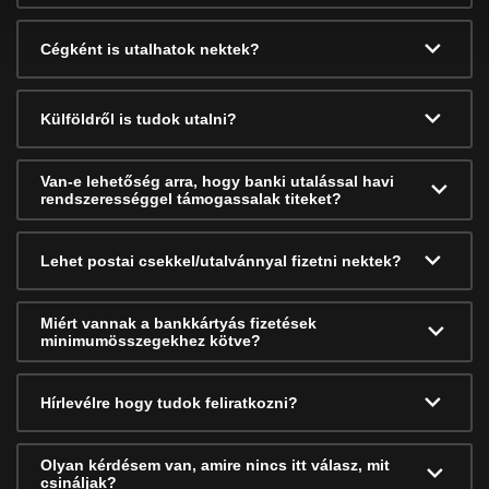
Cégként is utalhatok nektek?
Külföldről is tudok utalni?
Van-e lehetőség arra, hogy banki utalással havi
rendszerességgel támogassalak titeket?
Lehet postai csekkel/utalvánnyal fizetni nektek?
Miért vannak a bankkártyás fizetések
minimumösszegekhez kötve?
Hírlevélre hogy tudok feliratkozni?
Olyan kérdésem van, amire nincs itt válasz, mit
csináljak?