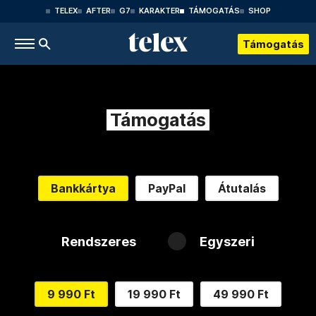
TELEX
AFTER
G7
KARAKTER
TÁMOGATÁS
SHOP
Támogatás
Támogatás
Bankkártya
PayPal
Átutalás
Rendszeres
Egyszeri
9 990 Ft
19 990 Ft
49 990 Ft