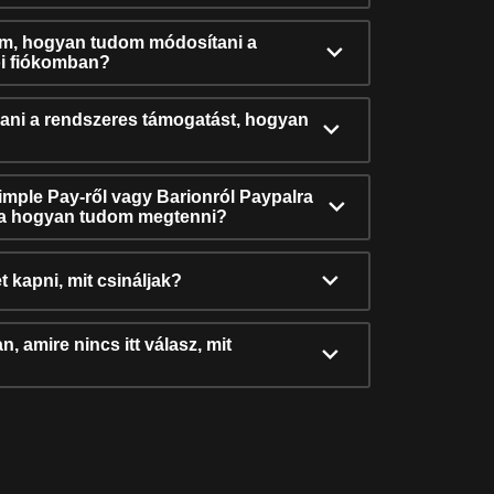
ám, hogyan tudom módosítani a
i fiókomban?
ni a rendszeres támogatást, hogyan
Simple Pay-ről vagy Barionról Paypalra
ra hogyan tudom megtenni?
t kapni, mit csináljak?
, amire nincs itt válasz, mit