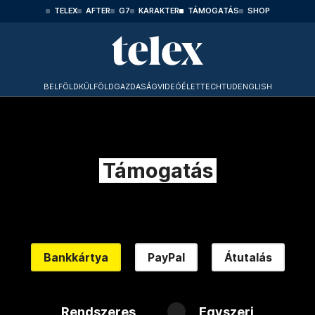
TELEX
AFTER
G7
KARAKTER
TÁMOGATÁS
SHOP
BELFÖLD
KÜLFÖLD
GAZDASÁG
VIDEÓ
ÉLET
TECHTUD
ENGLISH
Támogatás
Bankkártya
PayPal
Átutalás
Rendszeres
Egyszeri