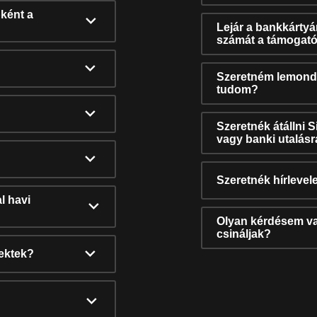
ként a
Lejár a bankkárty
számát a támogató
Szeretném lemonda
tudom?
Szeretnék átállni 
vagy banki utalás
Szeretnék hírlevele
l havi
Olyan kérdésem van
csináljak?
nektek?