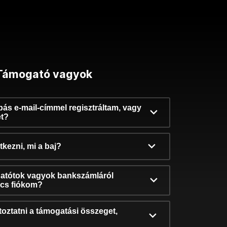
Támogató vagyok
ibás e-mail-címmel regisztráltam, vagy
et?
kezni, mi a baj?
atótok vagyok bankszámláról
incs fiókom?
oztatni a támogatási összeget,