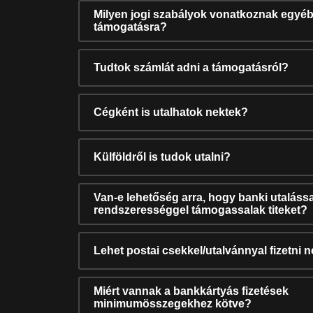
Milyen jogi szabályok vonatkoznak egyéb
támogatásra?
Tudtok számlát adni a támogatásról?
Cégként is utalhatok nektek?
Külföldről is tudok utalni?
Van-e lehetőség arra, hogy banki utalássa
rendszerességgel támogassalak titeket?
Lehet postai csekkel/utalvánnyal fizetni 
Miért vannak a bankkártyás fizetések
minimumösszegekhez kötve?