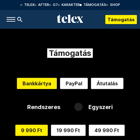
TELEX
AFTER
G7
KARAKTER
TÁMOGATÁS
SHOP
Támogatás
Támogatás
Bankkártya
PayPal
Átutalás
Rendszeres
Egyszeri
9 990 Ft
19 990 Ft
49 990 Ft