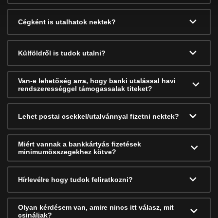
Cégként is utalhatok nektek?
Külföldről is tudok utalni?
Van-e lehetőség arra, hogy banki utalással havi
rendszerességgel támogassalak titeket?
Lehet postai csekkel/utalvánnyal fizetni nektek?
Miért vannak a bankkártyás fizetések
minimumösszegekhez kötve?
Hírlevélre hogy tudok feliratkozni?
Olyan kérdésem van, amire nincs itt válasz, mit
csináljak?