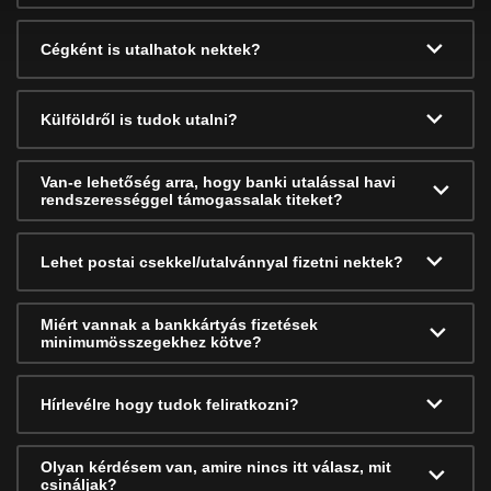
Cégként is utalhatok nektek?
Külföldről is tudok utalni?
Van-e lehetőség arra, hogy banki utalással havi
rendszerességgel támogassalak titeket?
Lehet postai csekkel/utalvánnyal fizetni nektek?
Miért vannak a bankkártyás fizetések
minimumösszegekhez kötve?
Hírlevélre hogy tudok feliratkozni?
Olyan kérdésem van, amire nincs itt válasz, mit
csináljak?