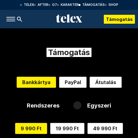
TELEX
AFTER
G7
KARAKTER
TÁMOGATÁS
SHOP
Támogatás
Támogatás
Bankkártya
PayPal
Átutalás
Rendszeres
Egyszeri
9 990 Ft
19 990 Ft
49 990 Ft