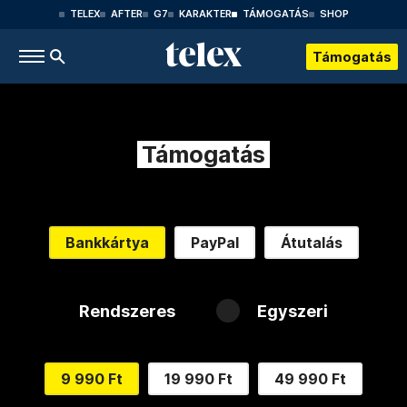
TELEX
AFTER
G7
KARAKTER
TÁMOGATÁS
SHOP
Támogatás
Támogatás
Bankkártya
PayPal
Átutalás
Rendszeres
Egyszeri
9 990 Ft
19 990 Ft
49 990 Ft