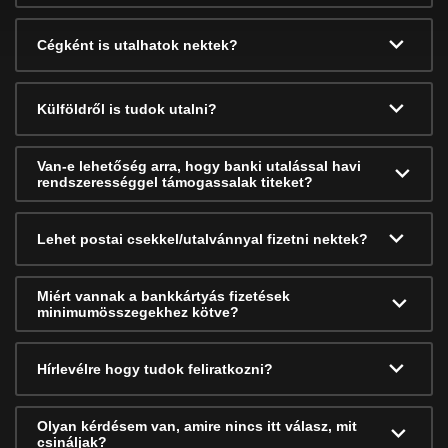
Cégként is utalhatok nektek?
Külföldről is tudok utalni?
Van-e lehetőség arra, hogy banki utalással havi
rendszerességgel támogassalak titeket?
Lehet postai csekkel/utalvánnyal fizetni nektek?
Miért vannak a bankkártyás fizetések
minimumösszegekhez kötve?
Hírlevélre hogy tudok feliratkozni?
Olyan kérdésem van, amire nincs itt válasz, mit
csináljak?