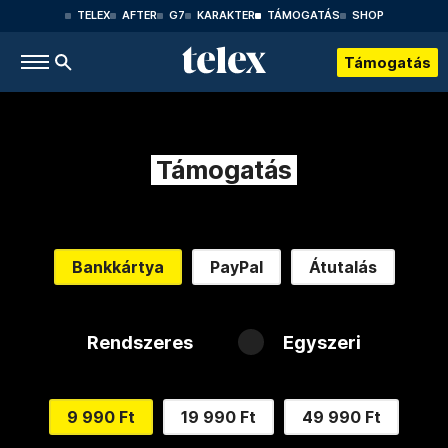
TELEX
AFTER
G7
KARAKTER
TÁMOGATÁS
SHOP
Támogatás
Támogatás
Bankkártya
PayPal
Átutalás
Rendszeres
Egyszeri
9 990 Ft
19 990 Ft
49 990 Ft