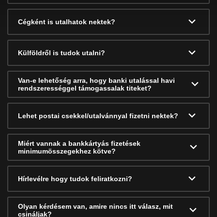
Cégként is utalhatok nektek?
Külföldről is tudok utalni?
Van-e lehetőség arra, hogy banki utalással havi
rendszerességgel támogassalak titeket?
Lehet postai csekkel/utalvánnyal fizetni nektek?
Miért vannak a bankkártyás fizetések
minimumösszegekhez kötve?
Hírlevélre hogy tudok feliratkozni?
Olyan kérdésem van, amire nincs itt válasz, mit
csináljak?