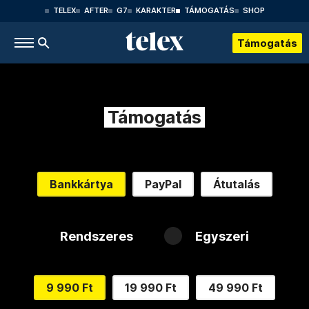
TELEX
AFTER
G7
KARAKTER
TÁMOGATÁS
SHOP
Támogatás
Támogatás
Bankkártya
PayPal
Átutalás
Rendszeres
Egyszeri
9 990 Ft
19 990 Ft
49 990 Ft