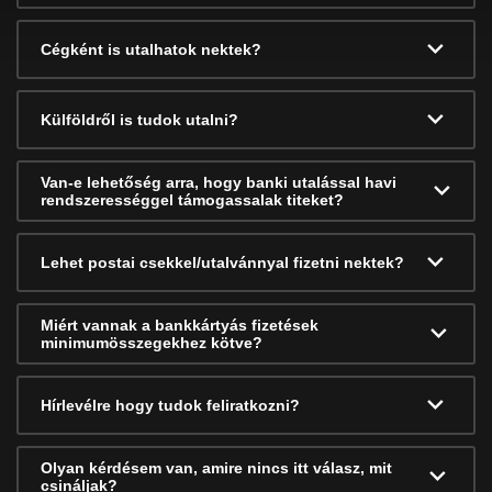
Cégként is utalhatok nektek?
Külföldről is tudok utalni?
Van-e lehetőség arra, hogy banki utalással havi
rendszerességgel támogassalak titeket?
Lehet postai csekkel/utalvánnyal fizetni nektek?
Miért vannak a bankkártyás fizetések
minimumösszegekhez kötve?
Hírlevélre hogy tudok feliratkozni?
Olyan kérdésem van, amire nincs itt válasz, mit
csináljak?