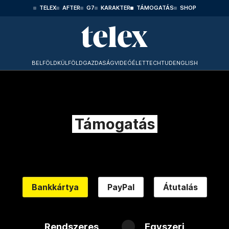
TELEX
AFTER
G7
KARAKTER
TÁMOGATÁS
SHOP
BELFÖLD
KÜLFÖLD
GAZDASÁG
VIDEÓ
ÉLET
TECHTUD
ENGLISH
Támogatás
Bankkártya
PayPal
Átutalás
Rendszeres
Egyszeri