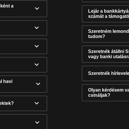
ként a
Lejár a bankkárty
számát a támogató
Szeretném lemonda
tudom?
Szeretnék átállni 
vagy banki utalás
Szeretnék hírlevele
l havi
Olyan kérdésem van
csináljak?
nektek?