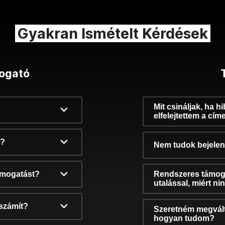
Gyakran Ismételt Kérdések
ogató
Mit csináljak, ha h
elfelejtettem a cím
k?
Nem tudok bejelent
támogatást?
Rendszeres támog
utalással, miért n
számít?
Szeretném megvált
hogyan tudom?