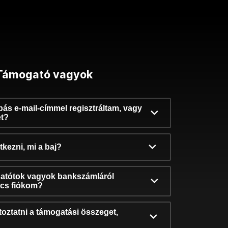
Támogató vagyok
ibás e-mail-címmel regisztráltam, vagy
et?
kezni, mi a baj?
atótok vagyok bankszámláról
incs fiókom?
oztatni a támogatási összeget,