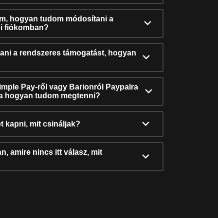
ám, hogyan tudom módosítani a
i fiókomban?
ni a rendszeres támogatást, hogyan
Simple Pay-ről vagy Barionról Paypalra
ra hogyan tudom megtenni?
t kapni, mit csináljak?
, amire nincs itt válasz, mit