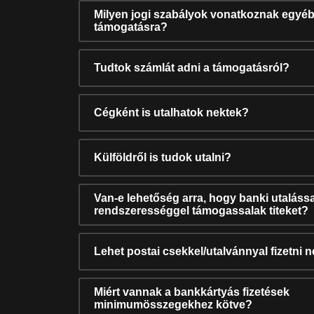
Milyen jogi szabályok vonatkoznak egyéb
támogatásra?
Tudtok számlát adni a támogatásról?
Cégként is utalhatok nektek?
Külföldről is tudok utalni?
Van-e lehetőség arra, hogy banki utalássa
rendszerességgel támogassalak titeket?
Lehet postai csekkel/utalvánnyal fizetni 
Miért vannak a bankkártyás fizetések
minimumösszegekhez kötve?