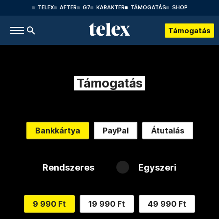
TELEX
AFTER
G7
KARAKTER
TÁMOGATÁS
SHOP
Támogatás
Támogatás
Bankkártya
PayPal
Átutalás
Rendszeres
Egyszeri
9 990 Ft
19 990 Ft
49 990 Ft