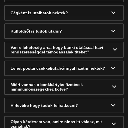
Cégként is utalhatok nektek?
Külföldről is tudok utalni?
Van-e lehetőség arra, hogy banki utalással havi
rendszerességgel támogassalak titeket?
Lehet postai csekkel/utalvánnyal fizetni nektek?
Miért vannak a bankkártyás fizetések
minimumösszegekhez kötve?
Hírlevélre hogy tudok feliratkozni?
Olyan kérdésem van, amire nincs itt válasz, mit
csináljak?