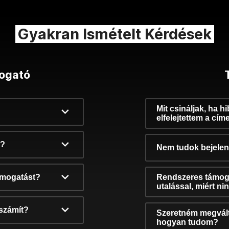
Gyakran Ismételt Kérdések
ogató
Mit csináljak, ha h
elfelejtettem a cím
k?
Nem tudok bejelent
támogatást?
Rendszeres támog
utalással, miért n
számít?
Szeretném megvált
hogyan tudom?