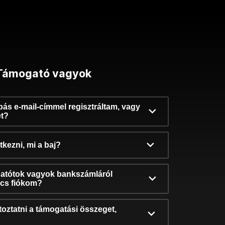
Támogató vagyok
ibás e-mail-címmel regisztráltam, vagy
et?
kezni, mi a baj?
atótok vagyok bankszámláról
incs fiókom?
oztatni a támogatási összeget,