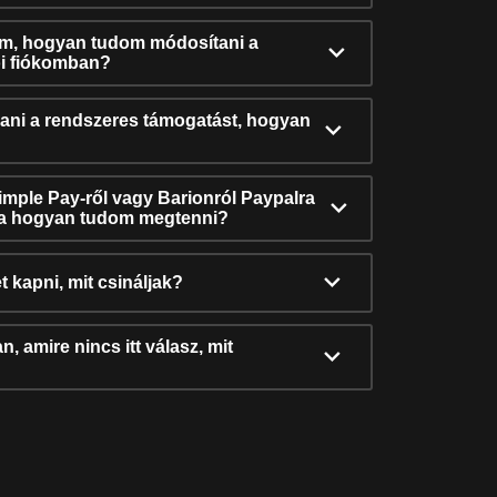
ám, hogyan tudom módosítani a
i fiókomban?
ni a rendszeres támogatást, hogyan
Simple Pay-ről vagy Barionról Paypalra
ra hogyan tudom megtenni?
t kapni, mit csináljak?
, amire nincs itt válasz, mit