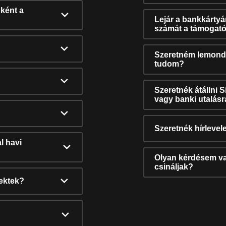
ként a
Lejár a bankkárty
számát a támogató
Szeretném lemonda
tudom?
Szeretnék átállni 
vagy banki utalás
Szeretnék hírlevele
l havi
Olyan kérdésem van
csináljak?
nektek?