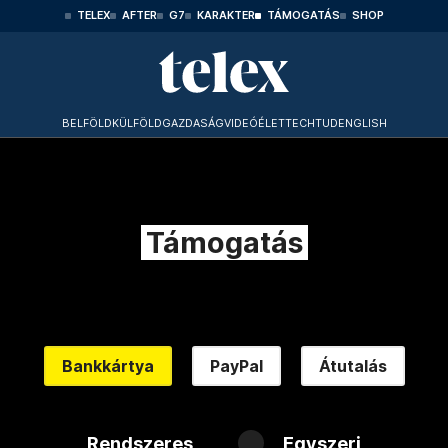
TELEX
AFTER
G7
KARAKTER
TÁMOGATÁS
SHOP
BELFÖLD
KÜLFÖLD
GAZDASÁG
VIDEÓ
ÉLET
TECHTUD
ENGLISH
Támogatás
Bankkártya
PayPal
Átutalás
Rendszeres
Egyszeri