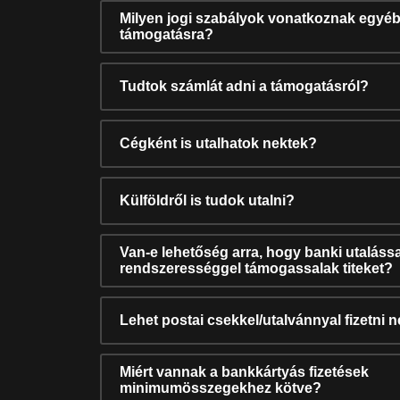
Milyen jogi szabályok vonatkoznak egyéb
támogatásra?
Tudtok számlát adni a támogatásról?
Cégként is utalhatok nektek?
Külföldről is tudok utalni?
Van-e lehetőség arra, hogy banki utalássa
rendszerességgel támogassalak titeket?
Lehet postai csekkel/utalvánnyal fizetni 
Miért vannak a bankkártyás fizetések
minimumösszegekhez kötve?