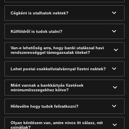
Cégként is utalhatok nektek?
Külföldről is tudok utalni?
Van-e lehetőség arra, hogy banki utalással havi
rendszerességgel támogassalak titeket?
Lehet postai csekkel/utalvánnyal fizetni nektek?
Miért vannak a bankkártyás fizetések
minimumösszegekhez kötve?
Hírlevélre hogy tudok feliratkozni?
Olyan kérdésem van, amire nincs itt válasz, mit
csináljak?