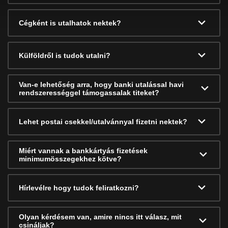
Cégként is utalhatok nektek?
Külföldről is tudok utalni?
Van-e lehetőség arra, hogy banki utalással havi
rendszerességgel támogassalak titeket?
Lehet postai csekkel/utalvánnyal fizetni nektek?
Miért vannak a bankkártyás fizetések
minimumösszegekhez kötve?
Hírlevélre hogy tudok feliratkozni?
Olyan kérdésem van, amire nincs itt válasz, mit
csináljak?