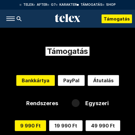
TELEX
AFTER
G7
KARAKTER
TÁMOGATÁS
SHOP
Támogatás
Támogatás
Bankkártya
PayPal
Átutalás
Rendszeres
Egyszeri
9 990 Ft
19 990 Ft
49 990 Ft