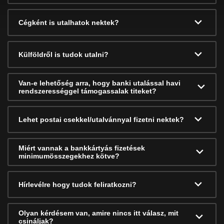
Cégként is utalhatok nektek?
Külföldről is tudok utalni?
Van-e lehetőség arra, hogy banki utalással havi
rendszerességgel támogassalak titeket?
Lehet postai csekkel/utalvánnyal fizetni nektek?
Miért vannak a bankkártyás fizetések
minimumösszegekhez kötve?
Hírlevélre hogy tudok feliratkozni?
Olyan kérdésem van, amire nincs itt válasz, mit
csináljak?