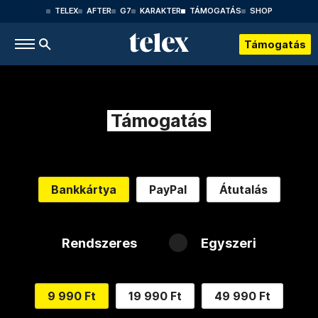
TELEX
AFTER
G7
KARAKTER
TÁMOGATÁS
SHOP
Támogatás
Támogatás
Bankkártya
PayPal
Átutalás
Rendszeres
Egyszeri
9 990 Ft
19 990 Ft
49 990 Ft