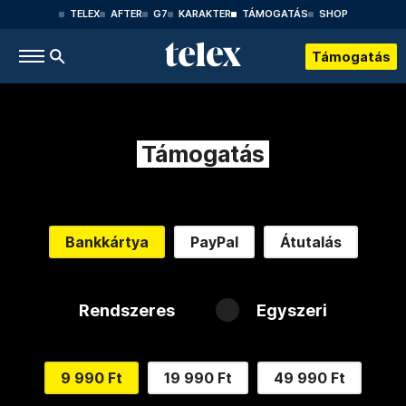
TELEX
AFTER
G7
KARAKTER
TÁMOGATÁS
SHOP
Támogatás
Támogatás
Bankkártya
PayPal
Átutalás
Rendszeres
Egyszeri
9 990 Ft
19 990 Ft
49 990 Ft