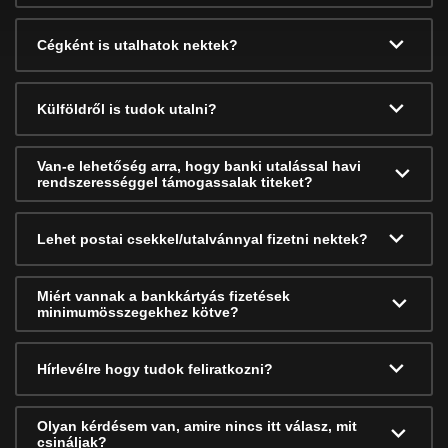
Cégként is utalhatok nektek?
Külföldről is tudok utalni?
Van-e lehetőség arra, hogy banki utalással havi
rendszerességgel támogassalak titeket?
Lehet postai csekkel/utalvánnyal fizetni nektek?
Miért vannak a bankkártyás fizetések
minimumösszegekhez kötve?
Hírlevélre hogy tudok feliratkozni?
Olyan kérdésem van, amire nincs itt válasz, mit
csináljak?