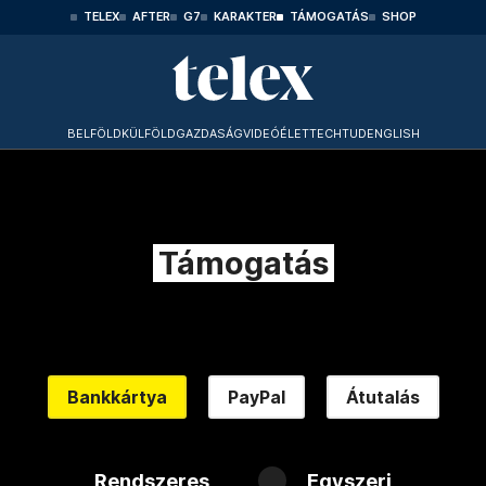
TELEX
AFTER
G7
KARAKTER
TÁMOGATÁS
SHOP
BELFÖLD
KÜLFÖLD
GAZDASÁG
VIDEÓ
ÉLET
TECHTUD
ENGLISH
Támogatás
Bankkártya
PayPal
Átutalás
Rendszeres
Egyszeri