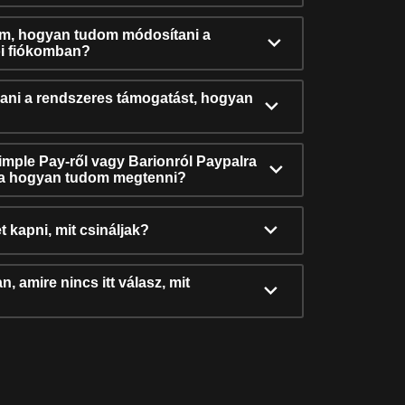
ám, hogyan tudom módosítani a
i fiókomban?
ni a rendszeres támogatást, hogyan
Simple Pay-ről vagy Barionról Paypalra
ra hogyan tudom megtenni?
t kapni, mit csináljak?
, amire nincs itt válasz, mit