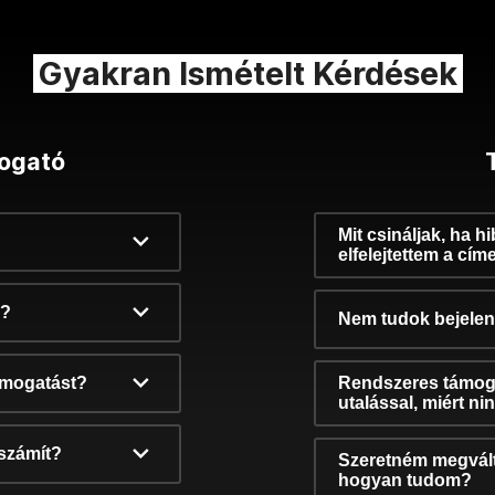
Gyakran Ismételt Kérdések
ogató
Mit csináljak, ha h
elfelejtettem a cím
k?
Nem tudok bejelent
támogatást?
Rendszeres támog
utalással, miért n
számít?
Szeretném megvált
hogyan tudom?