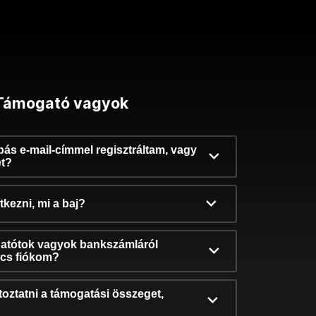
Támogató vagyok
ibás e-mail-címmel regisztráltam, vagy
et?
kezni, mi a baj?
atótok vagyok bankszámláról
incs fiókom?
oztatni a támogatási összeget,