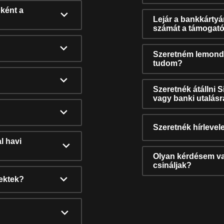
ként a
Lejár a bankkárty
számát a támogató
Szeretném lemonda
tudom?
Szeretnék átállni 
vagy banki utalás
Szeretnék hírlevele
l havi
Olyan kérdésem van
csináljak?
nektek?