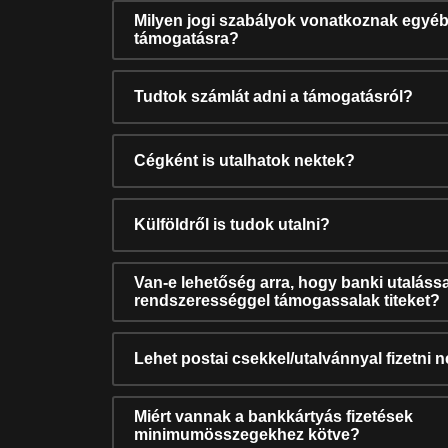
Milyen jogi szabályok vonatkoznak egyéb
támogatásra?
Tudtok számlát adni a támogatásról?
Cégként is utalhatok nektek?
Külföldről is tudok utalni?
Van-e lehetőség arra, hogy banki utalássa
rendszerességgel támogassalak titeket?
Lehet postai csekkel/utalvánnyal fizetni 
Miért vannak a bankkártyás fizetések
minimumösszegekhez kötve?