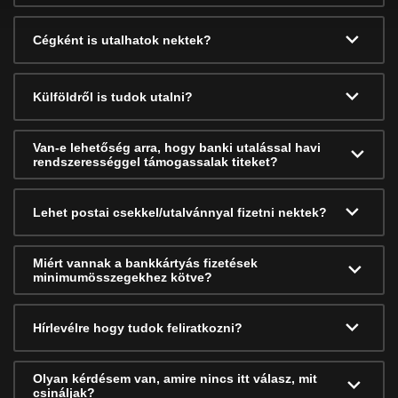
Cégként is utalhatok nektek?
Külföldről is tudok utalni?
Van-e lehetőség arra, hogy banki utalással havi
rendszerességgel támogassalak titeket?
Lehet postai csekkel/utalvánnyal fizetni nektek?
Miért vannak a bankkártyás fizetések
minimumösszegekhez kötve?
Hírlevélre hogy tudok feliratkozni?
Olyan kérdésem van, amire nincs itt válasz, mit
csináljak?