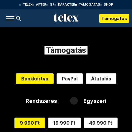
TELEX
AFTER
G7
KARAKTER
TÁMOGATÁS
SHOP
Támogatás
Támogatás
Bankkártya
PayPal
Átutalás
Rendszeres
Egyszeri
9 990 Ft
19 990 Ft
49 990 Ft