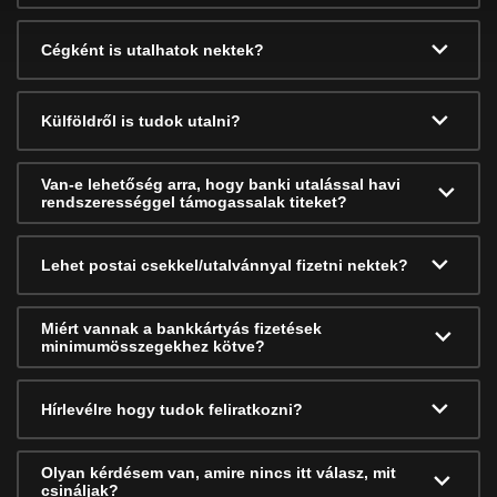
Cégként is utalhatok nektek?
Külföldről is tudok utalni?
Van-e lehetőség arra, hogy banki utalással havi
rendszerességgel támogassalak titeket?
Lehet postai csekkel/utalvánnyal fizetni nektek?
Miért vannak a bankkártyás fizetések
minimumösszegekhez kötve?
Hírlevélre hogy tudok feliratkozni?
Olyan kérdésem van, amire nincs itt válasz, mit
csináljak?