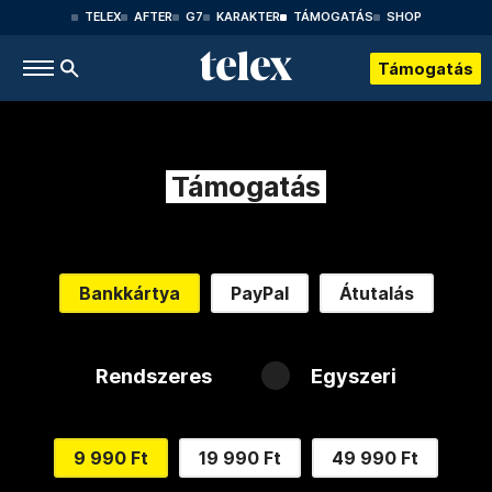
TELEX
AFTER
G7
KARAKTER
TÁMOGATÁS
SHOP
Támogatás
Támogatás
Bankkártya
PayPal
Átutalás
Rendszeres
Egyszeri
9 990 Ft
19 990 Ft
49 990 Ft