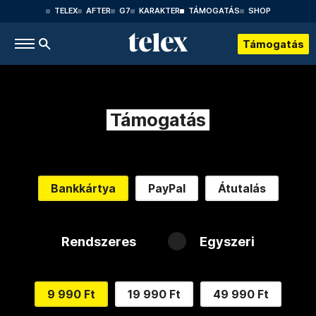
TELEX
AFTER
G7
KARAKTER
TÁMOGATÁS
SHOP
Támogatás
Támogatás
Bankkártya
PayPal
Átutalás
Rendszeres
Egyszeri
9 990 Ft
19 990 Ft
49 990 Ft