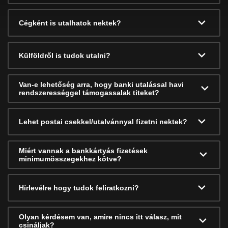
Cégként is utalhatok nektek?
Külföldről is tudok utalni?
Van-e lehetőség arra, hogy banki utalással havi
rendszerességgel támogassalak titeket?
Lehet postai csekkel/utalvánnyal fizetni nektek?
Miért vannak a bankkártyás fizetések
minimumösszegekhez kötve?
Hírlevélre hogy tudok feliratkozni?
Olyan kérdésem van, amire nincs itt válasz, mit
csináljak?