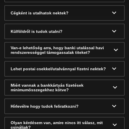
Cégként is utalhatok nektek?
Külföldről is tudok utalni?
Van-e lehetőség arra, hogy banki utalással havi
rendszerességgel támogassalak titeket?
Lehet postai csekkel/utalvánnyal fizetni nektek?
Miért vannak a bankkártyás fizetések
minimumösszegekhez kötve?
Hírlevélre hogy tudok feliratkozni?
Olyan kérdésem van, amire nincs itt válasz, mit
csináljak?