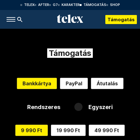
TELEX
AFTER
G7
KARAKTER
TÁMOGATÁS
SHOP
Támogatás
Támogatás
Bankkártya
PayPal
Átutalás
Rendszeres
Egyszeri
9 990 Ft
19 990 Ft
49 990 Ft