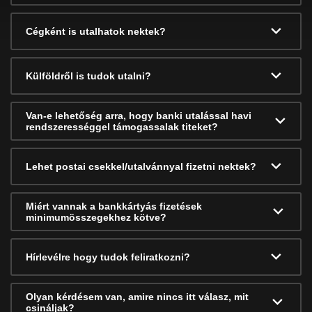
Cégként is utalhatok nektek?
Külföldről is tudok utalni?
Van-e lehetőség arra, hogy banki utalással havi
rendszerességgel támogassalak titeket?
Lehet postai csekkel/utalvánnyal fizetni nektek?
Miért vannak a bankkártyás fizetések
minimumösszegekhez kötve?
Hírlevélre hogy tudok feliratkozni?
Olyan kérdésem van, amire nincs itt válasz, mit
csináljak?