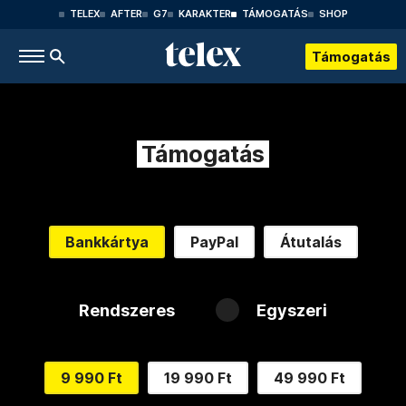
TELEX
AFTER
G7
KARAKTER
TÁMOGATÁS
SHOP
Támogatás
Támogatás
Bankkártya
PayPal
Átutalás
Rendszeres
Egyszeri
9 990 Ft
19 990 Ft
49 990 Ft