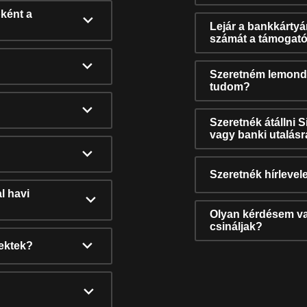
ként a
Lejár a bankkárty
számát a támogató
Szeretném lemonda
tudom?
Szeretnék átállni 
vagy banki utalás
Szeretnék hírlevele
l havi
Olyan kérdésem van
csináljak?
nektek?