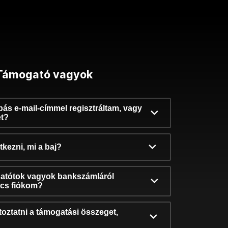
Támogató vagyok
ibás e-mail-címmel regisztráltam, vagy
et?
kezni, mi a baj?
atótok vagyok bankszámláról
incs fiókom?
oztatni a támogatási összeget,