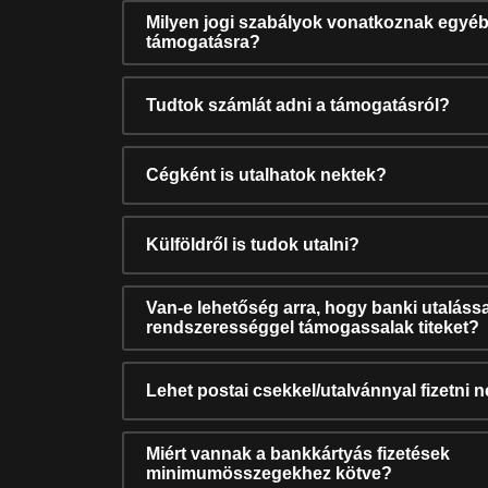
Milyen jogi szabályok vonatkoznak egyéb
támogatásra?
Tudtok számlát adni a támogatásról?
Cégként is utalhatok nektek?
Külföldről is tudok utalni?
Van-e lehetőség arra, hogy banki utalássa
rendszerességgel támogassalak titeket?
Lehet postai csekkel/utalvánnyal fizetni 
Miért vannak a bankkártyás fizetések
minimumösszegekhez kötve?