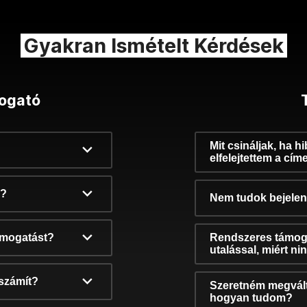
Gyakran Ismételt Kérdések
ogató
Mit csináljak, ha h
elfelejtettem a cím
k?
Nem tudok bejelent
támogatást?
Rendszeres támog
utalással, miért n
számít?
Szeretném megvált
hogyan tudom?