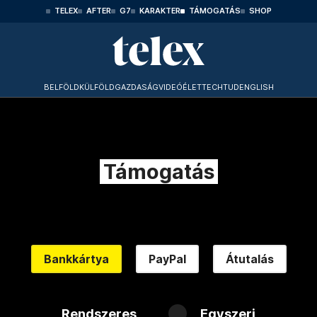
TELEX
AFTER
G7
KARAKTER
TÁMOGATÁS
SHOP
BELFÖLD
KÜLFÖLD
GAZDASÁG
VIDEÓ
ÉLET
TECHTUD
ENGLISH
Támogatás
Bankkártya
PayPal
Átutalás
Rendszeres
Egyszeri