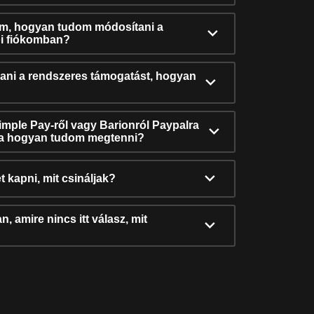
ám, hogyan tudom módosítani a
i fiókomban?
ni a rendszeres támogatást, hogyan
Simple Pay-ről vagy Barionról Paypalra
ra hogyan tudom megtenni?
t kapni, mit csináljak?
, amire nincs itt válasz, mit