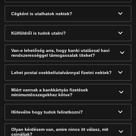
Cégként is utalhatok nektek?
Külföldről is tudok utalni?
Van-e lehetőség arra, hogy banki utalással havi
rendszerességgel támogassalak titeket?
Lehet postai csekkel/utalvánnyal fizetni nektek?
Miért vannak a bankkártyás fizetések
minimumösszegekhez kötve?
Hírlevélre hogy tudok feliratkozni?
Olyan kérdésem van, amire nincs itt válasz, mit
csináljak?