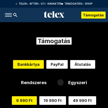
TELEX
AFTER
G7
KARAKTER
TÁMOGATÁS
SHOP
Támogatás
Támogatás
Bankkártya
PayPal
Átutalás
Rendszeres
Egyszeri
9 990 Ft
19 990 Ft
49 990 Ft