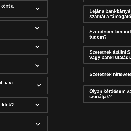
ként a
Lejár a bankkárty
számát a támogató
Szeretném lemonda
tudom?
Szeretnék átállni 
vagy banki utalás
Szeretnék hírlevele
l havi
Olyan kérdésem van
csináljak?
nektek?