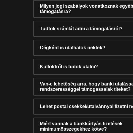
Milyen jogi szabályok vonatkoznak egyéb
támogatásra?
Tudtok számlát adni a támogatásról?
Cégként is utalhatok nektek?
Külföldről is tudok utalni?
Van-e lehetőség arra, hogy banki utalássa
rendszerességgel támogassalak titeket?
Lehet postai csekkel/utalvánnyal fizetni 
Miért vannak a bankkártyás fizetések
minimumösszegekhez kötve?