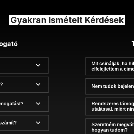
Gyakran Ismételt Kérdések
ogató
Mit csináljak, ha h
elfelejtettem a cím
k?
Nem tudok bejelent
támogatást?
Rendszeres támog
utalással, miért n
számít?
Szeretném megvált
hogyan tudom?