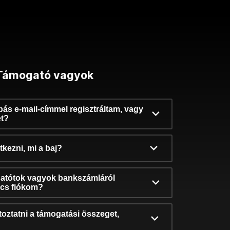
Támogató vagyok
ibás e-mail-címmel regisztráltam, vagy
et?
kezni, mi a baj?
atótok vagyok bankszámláról
incs fiókom?
oztatni a támogatási összeget,