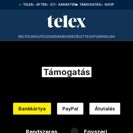
TELEX
AFTER
G7
KARAKTER
TÁMOGATÁS
SHOP
BELFÖLD
KÜLFÖLD
GAZDASÁG
VIDEÓ
ÉLET
TECHTUD
ENGLISH
Támogatás
Bankkártya
PayPal
Átutalás
Rendszeres
Egyszeri