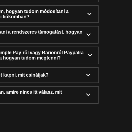
ám, hogyan tudom módosítani a
i fiókomban?
ni a rendszeres támogatást, hogyan
Simple Pay-ről vagy Barionról Paypalra
ra hogyan tudom megtenni?
t kapni, mit csináljak?
, amire nincs itt válasz, mit