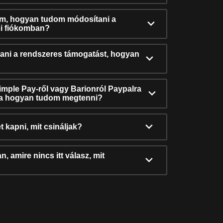
ám, hogyan tudom módosítani a
i fiókomban?
ni a rendszeres támogatást, hogyan
Simple Pay-ről vagy Barionról Paypalra
ra hogyan tudom megtenni?
t kapni, mit csináljak?
, amire nincs itt válasz, mit