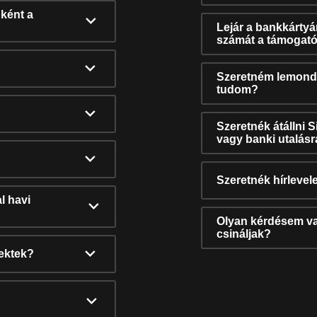
ként a
Lejár a bankkárty
számát a támogató
Szeretném lemonda
tudom?
Szeretnék átállni 
vagy banki utalás
Szeretnék hírlevele
l havi
Olyan kérdésem van
csináljak?
nektek?