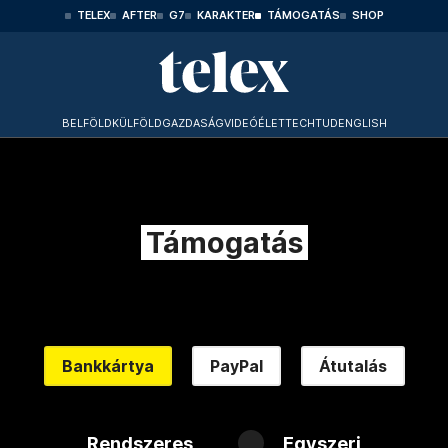
TELEX
AFTER
G7
KARAKTER
TÁMOGATÁS
SHOP
BELFÖLD
KÜLFÖLD
GAZDASÁG
VIDEÓ
ÉLET
TECHTUD
ENGLISH
Támogatás
Bankkártya
PayPal
Átutalás
Rendszeres
Egyszeri