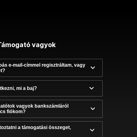
Támogató vagyok
ibás e-mail-címmel regisztráltam, vagy
et?
kezni, mi a baj?
atótok vagyok bankszámláról
incs fiókom?
oztatni a támogatási összeget,