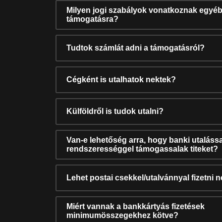
Milyen jogi szabályok vonatkoznak egyéb
támogatásra?
Tudtok számlát adni a támogatásról?
Cégként is utalhatok nektek?
Külföldről is tudok utalni?
Van-e lehetőség arra, hogy banki utalássa
rendszerességgel támogassalak titeket?
Lehet postai csekkel/utalvánnyal fizetni 
Miért vannak a bankkártyás fizetések
minimumösszegekhez kötve?