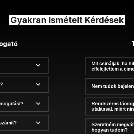
Gyakran Ismételt Kérdések
ogató
Mit csináljak, ha h
elfelejtettem a cím
k?
Nem tudok bejelent
támogatást?
Rendszeres támog
utalással, miért n
számít?
Szeretném megvált
hogyan tudom?