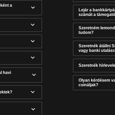
ként a
Lejár a bankkárty
számát a támogató
Szeretném lemonda
tudom?
Szeretnék átállni 
vagy banki utalás
Szeretnék hírlevele
l havi
Olyan kérdésem van
csináljak?
nektek?