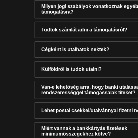
Milyen jogi szabályok vonatkoznak egyéb
támogatásra?
Tudtok számlát adni a támogatásról?
Cégként is utalhatok nektek?
Külföldről is tudok utalni?
Van-e lehetőség arra, hogy banki utalássa
rendszerességgel támogassalak titeket?
Lehet postai csekkel/utalvánnyal fizetni 
Miért vannak a bankkártyás fizetések
minimumösszegekhez kötve?