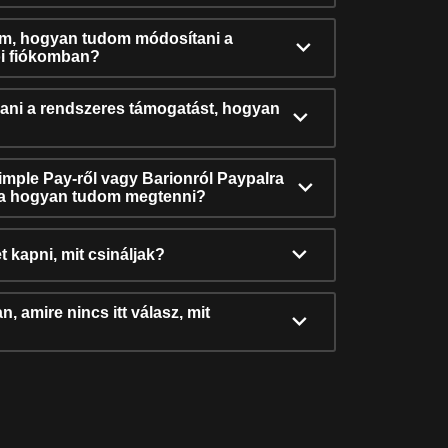
ám, hogyan tudom módosítani a
i fiókomban?
ni a rendszeres támogatást, hogyan
Simple Pay-ről vagy Barionról Paypalra
ra hogyan tudom megtenni?
t kapni, mit csináljak?
, amire nincs itt válasz, mit