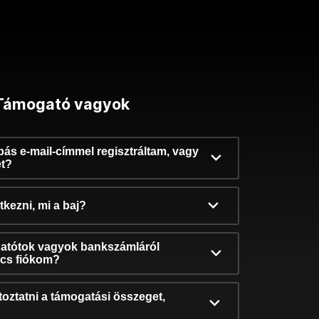
Támogató vagyok
ibás e-mail-címmel regisztráltam, vagy
et?
kezni, mi a baj?
atótok vagyok bankszámláról
incs fiókom?
oztatni a támogatási összeget,