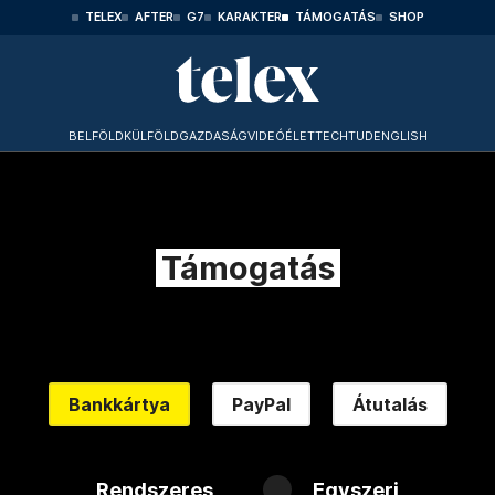
TELEX
AFTER
G7
KARAKTER
TÁMOGATÁS
SHOP
BELFÖLD
KÜLFÖLD
GAZDASÁG
VIDEÓ
ÉLET
TECHTUD
ENGLISH
Támogatás
Bankkártya
PayPal
Átutalás
Rendszeres
Egyszeri