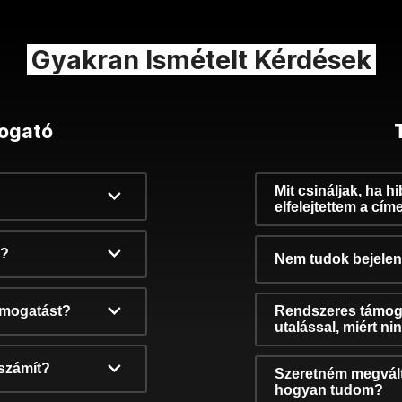
Gyakran Ismételt Kérdések
ogató
Mit csináljak, ha h
elfelejtettem a cím
k?
Nem tudok bejelent
támogatást?
Rendszeres támog
utalással, miért n
számít?
Szeretném megvált
hogyan tudom?