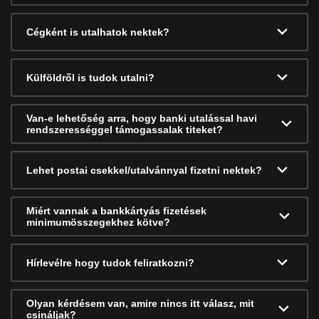
Cégként is utalhatok nektek?
Külföldről is tudok utalni?
Van-e lehetőség arra, hogy banki utalással havi
rendszerességgel támogassalak titeket?
Lehet postai csekkel/utalvánnyal fizetni nektek?
Miért vannak a bankkártyás fizetések
minimumösszegekhez kötve?
Hírlevélre hogy tudok feliratkozni?
Olyan kérdésem van, amire nincs itt válasz, mit
csináljak?