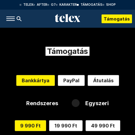
TELEX
AFTER
G7
KARAKTER
TÁMOGATÁS
SHOP
Támogatás
Támogatás
Bankkártya
PayPal
Átutalás
Rendszeres
Egyszeri
9 990 Ft
19 990 Ft
49 990 Ft