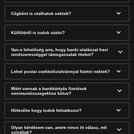
Cégként is utalhatok nektek?
Külföldről is tudok utalni?
Van-e lehetőség arra, hogy banki utalással havi
rendszerességgel támogassalak titeket?
Lehet postai csekkel/utalvánnyal fizetni nektek?
Miért vannak a bankkártyás fizetések
minimumösszegekhez kötve?
Hírlevélre hogy tudok feliratkozni?
Olyan kérdésem van, amire nincs itt válasz, mit
csináljak?