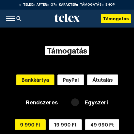
TELEX
AFTER
G7
KARAKTER
TÁMOGATÁS
SHOP
Támogatás
Támogatás
Bankkártya
PayPal
Átutalás
Rendszeres
Egyszeri
9 990 Ft
19 990 Ft
49 990 Ft