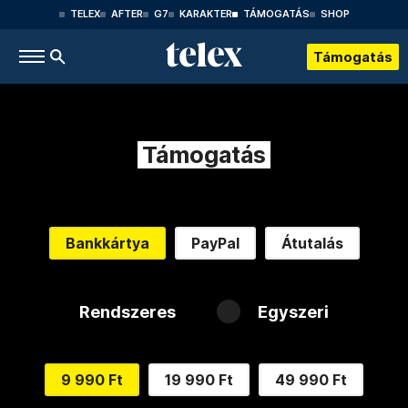
TELEX
AFTER
G7
KARAKTER
TÁMOGATÁS
SHOP
Támogatás
Támogatás
Bankkártya
PayPal
Átutalás
Rendszeres
Egyszeri
9 990 Ft
19 990 Ft
49 990 Ft