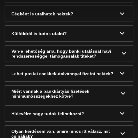
Cégként is utalhatok nektek?
Külföldről is tudok utalni?
Van-e lehetőség arra, hogy banki utalással havi
rendszerességgel támogassalak titeket?
Lehet postai csekkel/utalvánnyal fizetni nektek?
Miért vannak a bankkártyás fizetések
minimumösszegekhez kötve?
Hírlevélre hogy tudok feliratkozni?
Olyan kérdésem van, amire nincs itt válasz, mit
csináljak?