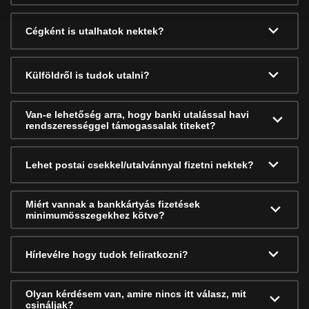
Cégként is utalhatok nektek?
Külföldről is tudok utalni?
Van-e lehetőség arra, hogy banki utalással havi
rendszerességgel támogassalak titeket?
Lehet postai csekkel/utalvánnyal fizetni nektek?
Miért vannak a bankkártyás fizetések
minimumösszegekhez kötve?
Hírlevélre hogy tudok feliratkozni?
Olyan kérdésem van, amire nincs itt válasz, mit
csináljak?