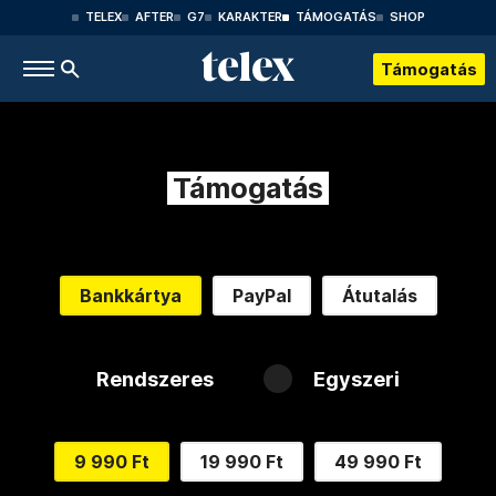
TELEX
AFTER
G7
KARAKTER
TÁMOGATÁS
SHOP
Támogatás
Támogatás
Bankkártya
PayPal
Átutalás
Rendszeres
Egyszeri
9 990 Ft
19 990 Ft
49 990 Ft