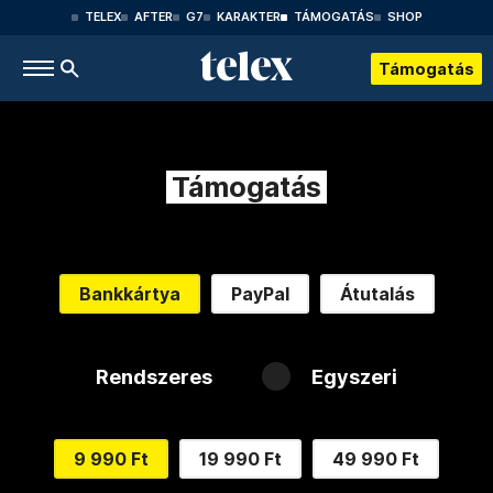
TELEX
AFTER
G7
KARAKTER
TÁMOGATÁS
SHOP
Támogatás
Támogatás
Bankkártya
PayPal
Átutalás
Rendszeres
Egyszeri
9 990 Ft
19 990 Ft
49 990 Ft