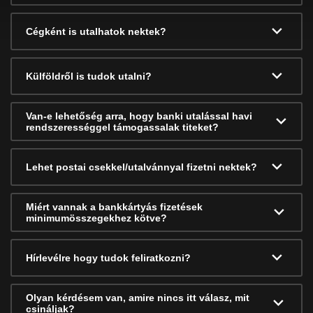
Cégként is utalhatok nektek?
Külföldről is tudok utalni?
Van-e lehetőség arra, hogy banki utalással havi
rendszerességgel támogassalak titeket?
Lehet postai csekkel/utalvánnyal fizetni nektek?
Miért vannak a bankkártyás fizetések
minimumösszegekhez kötve?
Hírlevélre hogy tudok feliratkozni?
Olyan kérdésem van, amire nincs itt válasz, mit
csináljak?