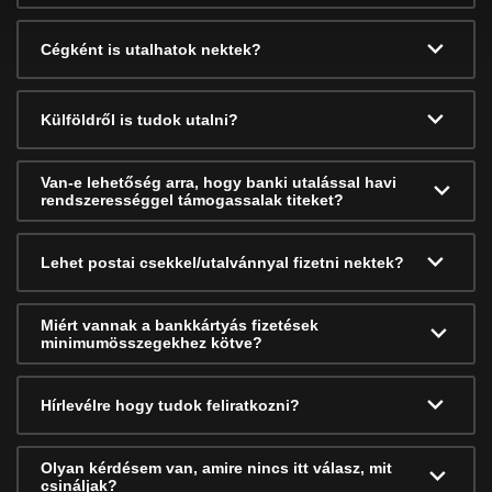
Cégként is utalhatok nektek?
Külföldről is tudok utalni?
Van-e lehetőség arra, hogy banki utalással havi
rendszerességgel támogassalak titeket?
Lehet postai csekkel/utalvánnyal fizetni nektek?
Miért vannak a bankkártyás fizetések
minimumösszegekhez kötve?
Hírlevélre hogy tudok feliratkozni?
Olyan kérdésem van, amire nincs itt válasz, mit
csináljak?