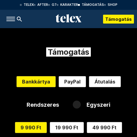
TELEX
AFTER
G7
KARAKTER
TÁMOGATÁS
SHOP
Támogatás
Támogatás
Bankkártya
PayPal
Átutalás
Rendszeres
Egyszeri
9 990 Ft
19 990 Ft
49 990 Ft