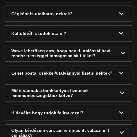
Cégként is utalhatok nektek?
Külföldről is tudok utalni?
Van-e lehetőség arra, hogy banki utalással havi
rendszerességgel támogassalak titeket?
Lehet postai csekkel/utalvánnyal fizetni nektek?
Miért vannak a bankkártyás fizetések
minimumösszegekhez kötve?
Hírlevélre hogy tudok feliratkozni?
Olyan kérdésem van, amire nincs itt válasz, mit
csináljak?