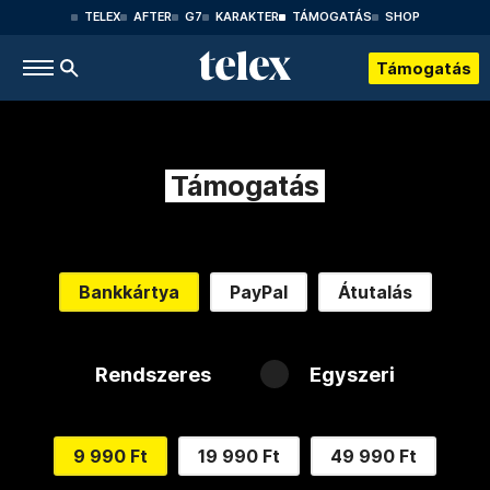
TELEX
AFTER
G7
KARAKTER
TÁMOGATÁS
SHOP
Támogatás
Támogatás
Bankkártya
PayPal
Átutalás
Rendszeres
Egyszeri
9 990 Ft
19 990 Ft
49 990 Ft