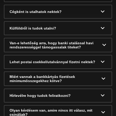
Cégként is utalhatok nektek?
Külföldről is tudok utalni?
Van-e lehetőség arra, hogy banki utalással havi
rendszerességgel támogassalak titeket?
Lehet postai csekkel/utalvánnyal fizetni nektek?
Miért vannak a bankkártyás fizetések
minimumösszegekhez kötve?
Hírlevélre hogy tudok feliratkozni?
Olyan kérdésem van, amire nincs itt válasz, mit
csináljak?