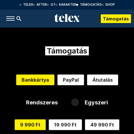
TELEX
AFTER
G7
KARAKTER
TÁMOGATÁS
SHOP
Támogatás
Támogatás
Bankkártya
PayPal
Átutalás
Rendszeres
Egyszeri
9 990 Ft
19 990 Ft
49 990 Ft