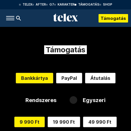
TELEX
AFTER
G7
KARAKTER
TÁMOGATÁS
SHOP
Támogatás
Támogatás
Bankkártya
PayPal
Átutalás
Rendszeres
Egyszeri
9 990 Ft
19 990 Ft
49 990 Ft