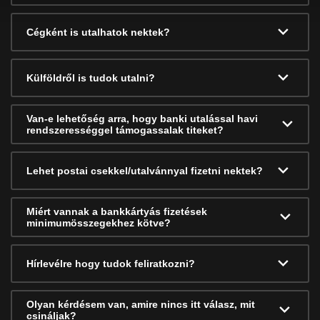
Cégként is utalhatok nektek?
Külföldről is tudok utalni?
Van-e lehetőség arra, hogy banki utalással havi
rendszerességgel támogassalak titeket?
Lehet postai csekkel/utalvánnyal fizetni nektek?
Miért vannak a bankkártyás fizetések
minimumösszegekhez kötve?
Hírlevélre hogy tudok feliratkozni?
Olyan kérdésem van, amire nincs itt válasz, mit
csináljak?