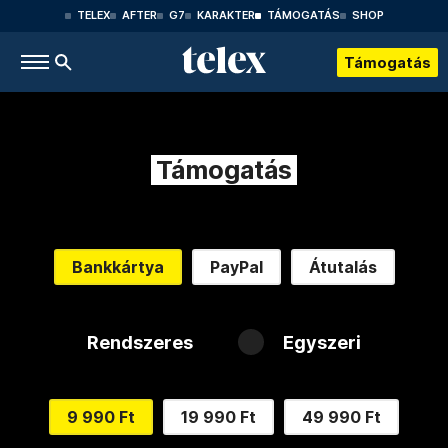
TELEX
AFTER
G7
KARAKTER
TÁMOGATÁS
SHOP
Támogatás
Támogatás
Bankkártya
PayPal
Átutalás
Rendszeres
Egyszeri
9 990 Ft
19 990 Ft
49 990 Ft