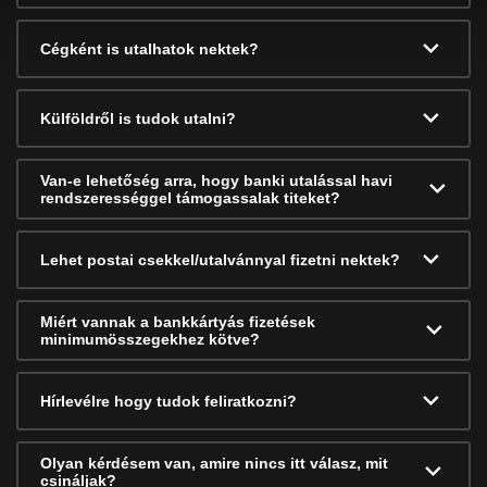
Cégként is utalhatok nektek?
Külföldről is tudok utalni?
Van-e lehetőség arra, hogy banki utalással havi
rendszerességgel támogassalak titeket?
Lehet postai csekkel/utalvánnyal fizetni nektek?
Miért vannak a bankkártyás fizetések
minimumösszegekhez kötve?
Hírlevélre hogy tudok feliratkozni?
Olyan kérdésem van, amire nincs itt válasz, mit
csináljak?