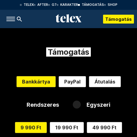
TELEX
AFTER
G7
KARAKTER
TÁMOGATÁS
SHOP
Támogatás
Támogatás
Bankkártya
PayPal
Átutalás
Rendszeres
Egyszeri
9 990 Ft
19 990 Ft
49 990 Ft