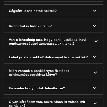
Cégként is utalhatok nektek?
Külföldről is tudok utalni?
Van-e lehetőség arra, hogy banki utalással havi
rendszerességgel támogassalak titeket?
Lehet postai csekkel/utalvánnyal fizetni nektek?
Miért vannak a bankkártyás fizetések
minimumösszegekhez kötve?
Hírlevélre hogy tudok feliratkozni?
Olyan kérdésem van, amire nincs itt válasz, mit
csináljak?