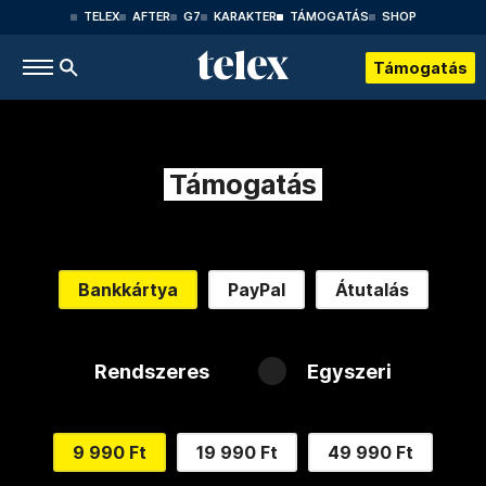
TELEX
AFTER
G7
KARAKTER
TÁMOGATÁS
SHOP
Támogatás
Támogatás
Bankkártya
PayPal
Átutalás
Rendszeres
Egyszeri
9 990 Ft
19 990 Ft
49 990 Ft