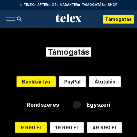
TELEX
AFTER
G7
KARAKTER
TÁMOGATÁS
SHOP
Támogatás
Támogatás
Bankkártya
PayPal
Átutalás
Rendszeres
Egyszeri
9 990 Ft
19 990 Ft
49 990 Ft