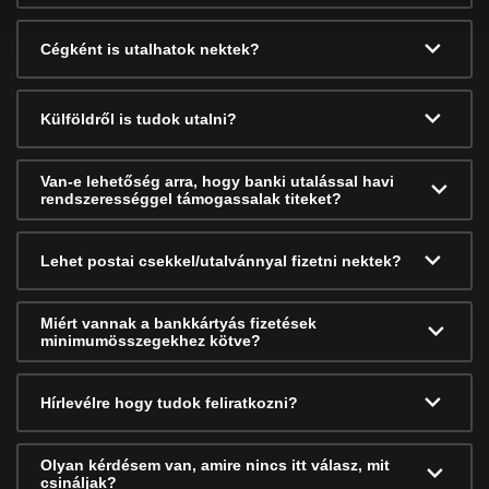
Cégként is utalhatok nektek?
Külföldről is tudok utalni?
Van-e lehetőség arra, hogy banki utalással havi
rendszerességgel támogassalak titeket?
Lehet postai csekkel/utalvánnyal fizetni nektek?
Miért vannak a bankkártyás fizetések
minimumösszegekhez kötve?
Hírlevélre hogy tudok feliratkozni?
Olyan kérdésem van, amire nincs itt válasz, mit
csináljak?