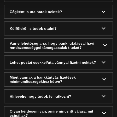
Cégként is utalhatok nektek?
Külföldről is tudok utalni?
Van-e lehetőség arra, hogy banki utalással havi
rendszerességgel támogassalak titeket?
Lehet postai csekkel/utalvánnyal fizetni nektek?
Miért vannak a bankkártyás fizetések
minimumösszegekhez kötve?
Hírlevélre hogy tudok feliratkozni?
Olyan kérdésem van, amire nincs itt válasz, mit
csináljak?