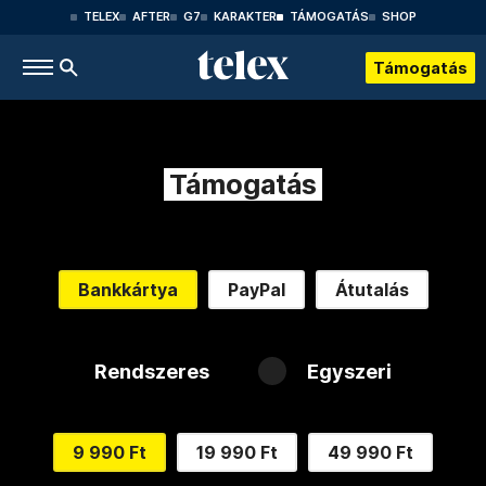
TELEX
AFTER
G7
KARAKTER
TÁMOGATÁS
SHOP
Támogatás
Támogatás
Bankkártya
PayPal
Átutalás
Rendszeres
Egyszeri
9 990 Ft
19 990 Ft
49 990 Ft