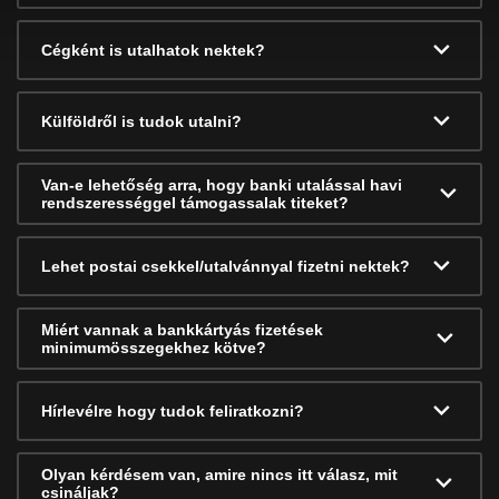
Cégként is utalhatok nektek?
Külföldről is tudok utalni?
Van-e lehetőség arra, hogy banki utalással havi
rendszerességgel támogassalak titeket?
Lehet postai csekkel/utalvánnyal fizetni nektek?
Miért vannak a bankkártyás fizetések
minimumösszegekhez kötve?
Hírlevélre hogy tudok feliratkozni?
Olyan kérdésem van, amire nincs itt válasz, mit
csináljak?