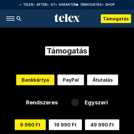
TELEX
AFTER
G7
KARAKTER
TÁMOGATÁS
SHOP
Támogatás
Támogatás
Bankkártya
PayPal
Átutalás
Rendszeres
Egyszeri
9 990 Ft
19 990 Ft
49 990 Ft