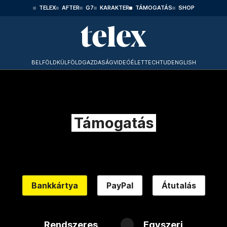
TELEX
AFTER
G7
KARAKTER
TÁMOGATÁS
SHOP
BELFÖLD
KÜLFÖLD
GAZDASÁG
VIDEÓ
ÉLET
TECHTUD
ENGLISH
Támogatás
Bankkártya
PayPal
Átutalás
Rendszeres
Egyszeri