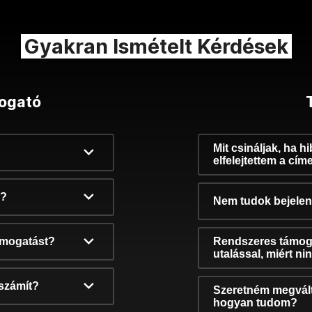
Gyakran Ismételt Kérdések
ogató
Mit csináljak, ha h
elfelejtettem a cím
k?
Nem tudok bejelent
támogatást?
Rendszeres támog
utalással, miért n
számít?
Szeretném megvált
hogyan tudom?