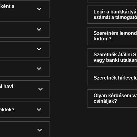
ként a
Lejár a bankkárty
számát a támogató
Szeretném lemonda
tudom?
Szeretnék átállni 
vagy banki utalás
Szeretnék hírlevele
l havi
Olyan kérdésem van
csináljak?
nektek?