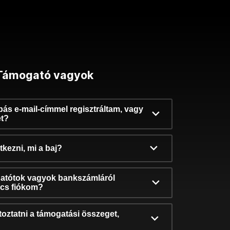
Támogató vagyok
ibás e-mail-címmel regisztráltam, vagy
et?
kezni, mi a baj?
atótok vagyok bankszámláról
incs fiókom?
oztatni a támogatási összeget,