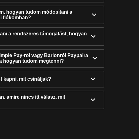
ám, hogyan tudom módosítani a
i fiókomban?
ni a rendszeres támogatást, hogyan
Simple Pay-ről vagy Barionról Paypalra
ra hogyan tudom megtenni?
t kapni, mit csináljak?
, amire nincs itt válasz, mit