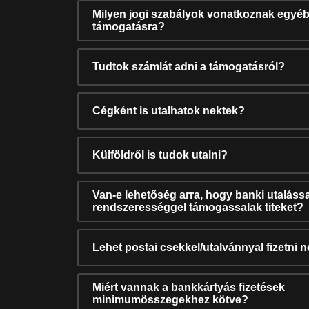
Milyen jogi szabályok vonatkoznak egyéb
támogatásra?
Tudtok számlát adni a támogatásról?
Cégként is utalhatok nektek?
Külföldről is tudok utalni?
Van-e lehetőség arra, hogy banki utalássa
rendszerességgel támogassalak titeket?
Lehet postai csekkel/utalvánnyal fizetni 
Miért vannak a bankkártyás fizetések
minimumösszegekhez kötve?