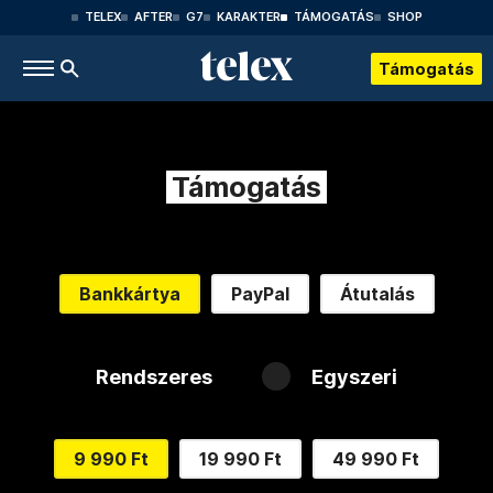
TELEX
AFTER
G7
KARAKTER
TÁMOGATÁS
SHOP
Támogatás
Támogatás
Bankkártya
PayPal
Átutalás
Rendszeres
Egyszeri
9 990 Ft
19 990 Ft
49 990 Ft