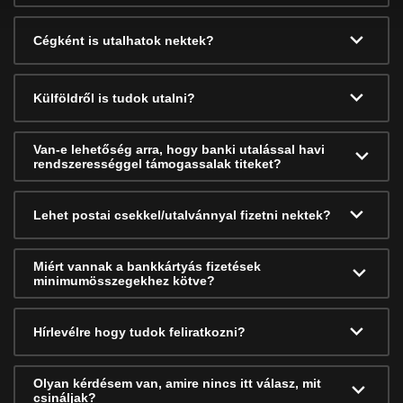
Cégként is utalhatok nektek?
Külföldről is tudok utalni?
Van-e lehetőség arra, hogy banki utalással havi
rendszerességgel támogassalak titeket?
Lehet postai csekkel/utalvánnyal fizetni nektek?
Miért vannak a bankkártyás fizetések
minimumösszegekhez kötve?
Hírlevélre hogy tudok feliratkozni?
Olyan kérdésem van, amire nincs itt válasz, mit
csináljak?