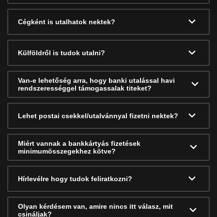
Cégként is utalhatok nektek?
Külföldről is tudok utalni?
Van-e lehetőség arra, hogy banki utalással havi
rendszerességgel támogassalak titeket?
Lehet postai csekkel/utalvánnyal fizetni nektek?
Miért vannak a bankkártyás fizetések
minimumösszegekhez kötve?
Hírlevélre hogy tudok feliratkozni?
Olyan kérdésem van, amire nincs itt válasz, mit
csináljak?