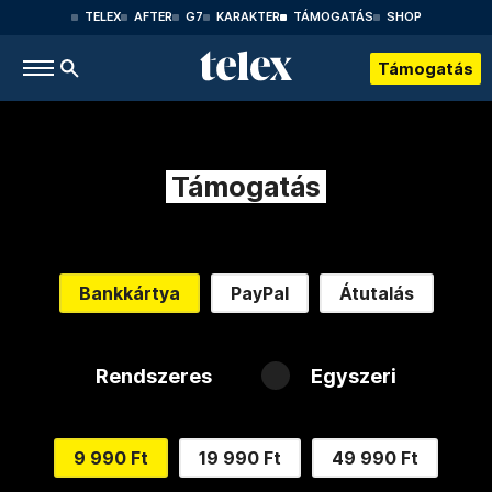
TELEX
AFTER
G7
KARAKTER
TÁMOGATÁS
SHOP
Támogatás
Támogatás
Bankkártya
PayPal
Átutalás
Rendszeres
Egyszeri
9 990 Ft
19 990 Ft
49 990 Ft