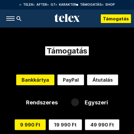
TELEX
AFTER
G7
KARAKTER
TÁMOGATÁS
SHOP
Támogatás
Támogatás
Bankkártya
PayPal
Átutalás
Rendszeres
Egyszeri
9 990 Ft
19 990 Ft
49 990 Ft