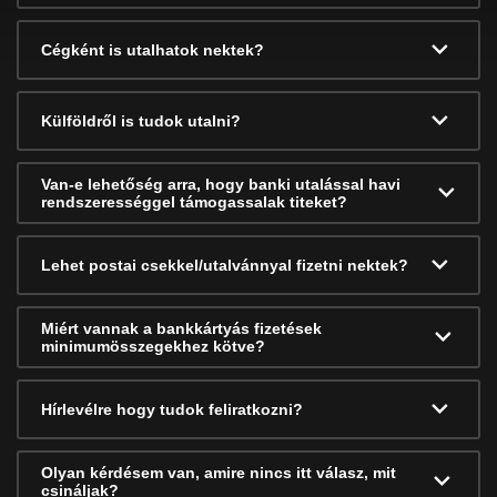
Cégként is utalhatok nektek?
Külföldről is tudok utalni?
Van-e lehetőség arra, hogy banki utalással havi
rendszerességgel támogassalak titeket?
Lehet postai csekkel/utalvánnyal fizetni nektek?
Miért vannak a bankkártyás fizetések
minimumösszegekhez kötve?
Hírlevélre hogy tudok feliratkozni?
Olyan kérdésem van, amire nincs itt válasz, mit
csináljak?