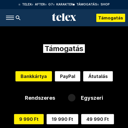
TELEX
AFTER
G7
KARAKTER
TÁMOGATÁS
SHOP
Támogatás
Támogatás
Bankkártya
PayPal
Átutalás
Rendszeres
Egyszeri
9 990 Ft
19 990 Ft
49 990 Ft