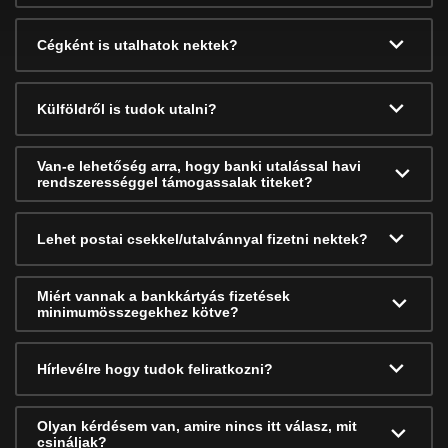
Cégként is utalhatok nektek?
Külföldről is tudok utalni?
Van-e lehetőség arra, hogy banki utalással havi
rendszerességgel támogassalak titeket?
Lehet postai csekkel/utalvánnyal fizetni nektek?
Miért vannak a bankkártyás fizetések
minimumösszegekhez kötve?
Hírlevélre hogy tudok feliratkozni?
Olyan kérdésem van, amire nincs itt válasz, mit
csináljak?