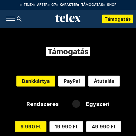
TELEX
AFTER
G7
KARAKTER
TÁMOGATÁS
SHOP
Támogatás
Támogatás
Bankkártya
PayPal
Átutalás
Rendszeres
Egyszeri
9 990 Ft
19 990 Ft
49 990 Ft