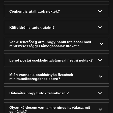
Cégként is utalhatok nektek?
Külföldről is tudok utalni?
Van-e lehetőség arra, hogy banki utalással havi
rendszerességgel támogassalak titeket?
Lehet postai csekkel/utalvánnyal fizetni nektek?
Miért vannak a bankkártyás fizetések
minimumösszegekhez kötve?
Hírlevélre hogy tudok feliratkozni?
Olyan kérdésem van, amire nincs itt válasz, mit
csináljak?