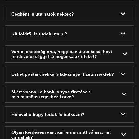
Cégként is utalhatok nektek?
Külföldről is tudok utalni?
Van-e lehetőség arra, hogy banki utalással havi
rendszerességgel támogassalak titeket?
Lehet postai csekkel/utalvánnyal fizetni nektek?
Miért vannak a bankkártyás fizetések
minimumösszegekhez kötve?
Hírlevélre hogy tudok feliratkozni?
Olyan kérdésem van, amire nincs itt válasz, mit
csináljak?