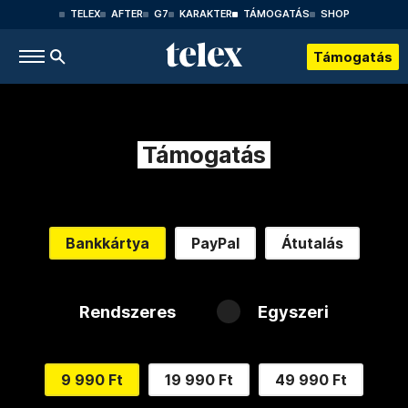
TELEX
AFTER
G7
KARAKTER
TÁMOGATÁS
SHOP
Támogatás
Támogatás
Bankkártya
PayPal
Átutalás
Rendszeres
Egyszeri
9 990 Ft
19 990 Ft
49 990 Ft