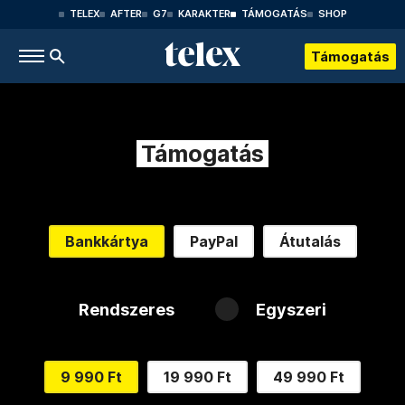
TELEX
AFTER
G7
KARAKTER
TÁMOGATÁS
SHOP
Támogatás
Támogatás
Bankkártya
PayPal
Átutalás
Rendszeres
Egyszeri
9 990 Ft
19 990 Ft
49 990 Ft