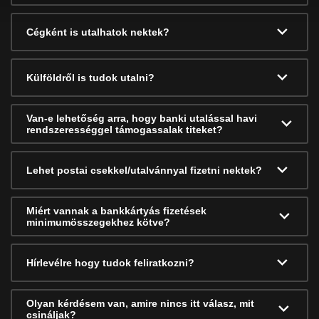
Cégként is utalhatok nektek?
Külföldről is tudok utalni?
Van-e lehetőség arra, hogy banki utalással havi
rendszerességgel támogassalak titeket?
Lehet postai csekkel/utalvánnyal fizetni nektek?
Miért vannak a bankkártyás fizetések
minimumösszegekhez kötve?
Hírlevélre hogy tudok feliratkozni?
Olyan kérdésem van, amire nincs itt válasz, mit
csináljak?