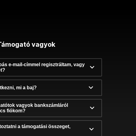
Támogató vagyok
ibás e-mail-címmel regisztráltam, vagy
et?
kezni, mi a baj?
atótok vagyok bankszámláról
incs fiókom?
oztatni a támogatási összeget,