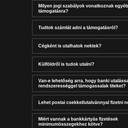
Milyen jogi szabályok vonatkoznak egyéb
támogatásra?
Tudtok számlát adni a támogatásról?
Cégként is utalhatok nektek?
Külföldről is tudok utalni?
Van-e lehetőség arra, hogy banki utalássa
rendszerességgel támogassalak titeket?
Lehet postai csekkel/utalvánnyal fizetni 
Miért vannak a bankkártyás fizetések
minimumösszegekhez kötve?