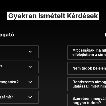
Gyakran Ismételt Kérdések
ogató
Mit csináljak, ha h
elfelejtettem a cím
k?
Nem tudok bejelent
támogatást?
Rendszeres támog
utalással, miért n
számít?
Szeretném megvált
hogyan tudom?