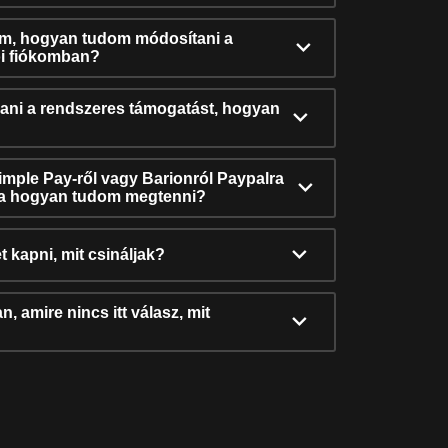
ám, hogyan tudom módosítani a
i fiókomban?
ni a rendszeres támogatást, hogyan
Simple Pay-ről vagy Barionról Paypalra
ra hogyan tudom megtenni?
t kapni, mit csináljak?
, amire nincs itt válasz, mit