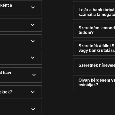
ként a
Lejár a bankkárty
számát a támogató
Szeretném lemonda
tudom?
Szeretnék átállni 
vagy banki utalás
Szeretnék hírlevele
l havi
Olyan kérdésem van
csináljak?
nektek?