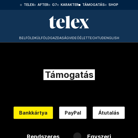
TELEX
AFTER
G7
KARAKTER
TÁMOGATÁS
SHOP
BELFÖLD
KÜLFÖLD
GAZDASÁG
VIDEÓ
ÉLET
TECHTUD
ENGLISH
Támogatás
Bankkártya
PayPal
Átutalás
Rendszeres
Egyszeri