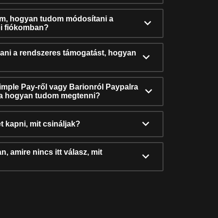
ám, hogyan tudom módosítani a
i fiókomban?
ni a rendszeres támogatást, hogyan
Simple Pay-ről vagy Barionról Paypalra
ra hogyan tudom megtenni?
t kapni, mit csináljak?
, amire nincs itt válasz, mit