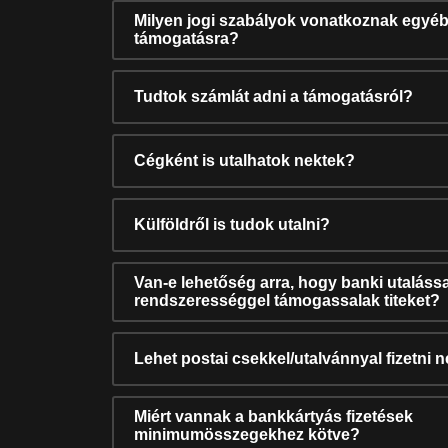
Milyen jogi szabályok vonatkoznak egyéb
támogatásra?
Tudtok számlát adni a támogatásról?
Cégként is utalhatok nektek?
Külföldről is tudok utalni?
Van-e lehetőség arra, hogy banki utalássa
rendszerességgel támogassalak titeket?
Lehet postai csekkel/utalvánnyal fizetni 
Miért vannak a bankkártyás fizetések
minimumösszegekhez kötve?