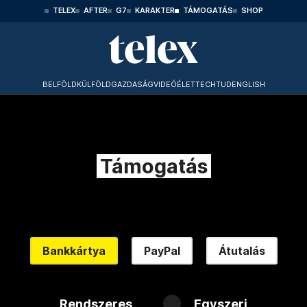
TELEX
AFTER
G7
KARAKTER
TÁMOGATÁS
SHOP
BELFÖLD
KÜLFÖLD
GAZDASÁG
VIDEÓ
ÉLET
TECHTUD
ENGLISH
Támogatás
Bankkártya
PayPal
Átutalás
Rendszeres
Egyszeri