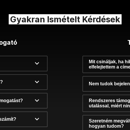
Gyakran Ismételt Kérdések
ogató
Mit csináljak, ha h
elfelejtettem a cím
k?
Nem tudok bejelent
támogatást?
Rendszeres támog
utalással, miért n
számít?
Szeretném megvált
hogyan tudom?