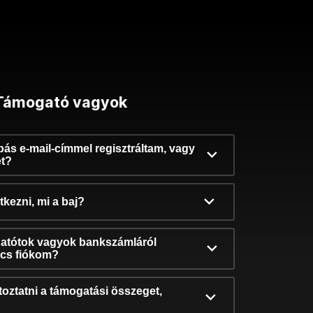
Támogató vagyok
ibás e-mail-címmel regisztráltam, vagy
et?
kezni, mi a baj?
atótok vagyok bankszámláról
incs fiókom?
oztatni a támogatási összeget,