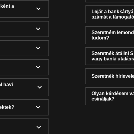
ként a
Lejár a bankkárty
számát a támogató
Szeretném lemonda
tudom?
Szeretnék átállni 
vagy banki utalás
Szeretnék hírlevele
l havi
Olyan kérdésem van
csináljak?
nektek?